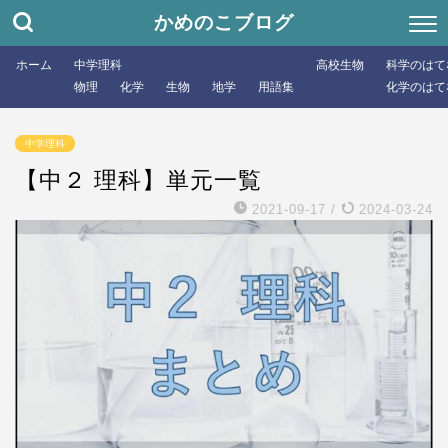
かめのこブログ
ホーム
中学理科
高校生物
科学のはて
物理
化学
生物
地学
用語集
化学のはて
中学理科
【中２ 理科】単元一覧
2021-09-17
/
2024-03-24