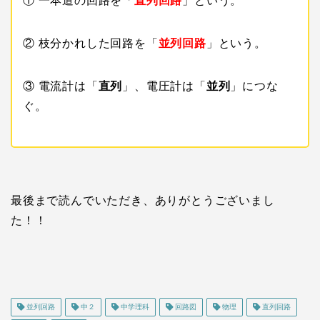
① 一本道の回路を「
直列回路
」という。
② 枝分かれした回路を「
並列回路
」という。
③ 電流計は「
直列
」、電圧計は「
並列
」につな
ぐ。
最後まで読んでいただき、ありがとうございまし
た！！
並列回路
中２
中学理科
回路図
物理
直列回路