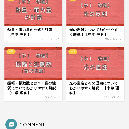
熱量・電力量の公式と計算
光の反射についてわかりやす
【中学 理科】
く解説！【中学 理科】
2022-08-25
2022-03-17
物理
物理
振幅・振動数とは？ | 音の性
光の直進とその理由について
質についてわかりやすく解説
わかりやすく解説！【中学 理
【中学 理科】
科】
2022-03-23
2022-03-05
COMMENT