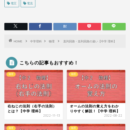
電圧
電流
HOME
中学理科
物理
直列回路・並列回路の違い【中学 理科】
こちらの記事もおすすめ！
物理
物理
右ねじの法則（右手の法則）
オームの法則の覚え方をわか
とは？【中学 理科】
りやすく解説！【中学 理科】
2022-11-13
2022-08-22
物理
物理