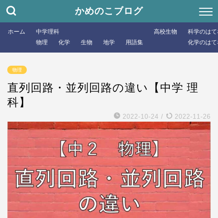
かめのこブログ
ホーム
中学理科
高校生物
科学のはて
物理
化学
生物
地学
用語集
化学のはて
物理
直列回路・並列回路の違い【中学 理
科】
2022-10-24
/
2022-11-26