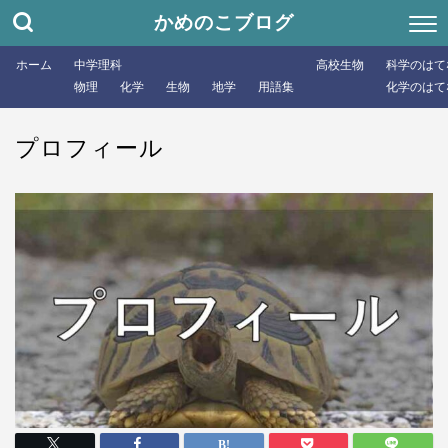
かめのこブログ
ホーム
中学理科
高校生物
科学のはて
物理
化学
生物
地学
用語集
化学のはて
プロフィール