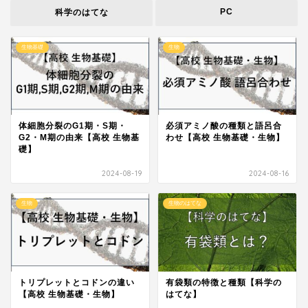
PC
科学のはてな
生物基礎
生物
体細胞分裂のG1期・S期・
必須アミノ酸の種類と語呂合
G2・M期の由来【高校 生物基
わせ【高校 生物基礎・生物】
礎】
2024-08-19
2024-08-16
生物
生物のはてな
トリプレットとコドンの違い
有袋類の特徴と種類【科学の
【高校 生物基礎・生物】
はてな】