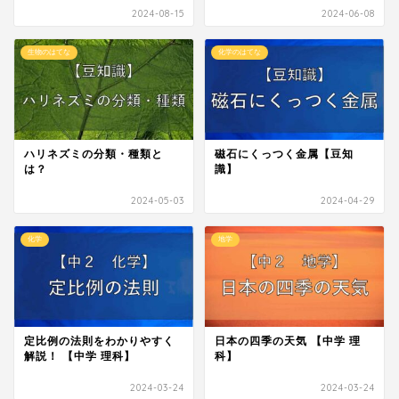
2024-08-15
2024-06-08
生物のはてな
化学のはてな
ハリネズミの分類・種類と
磁石にくっつく金属【豆知
は？
識】
2024-05-03
2024-04-29
化学
地学
定比例の法則をわかりやすく
日本の四季の天気 【中学 理
解説！ 【中学 理科】
科】
2024-03-24
2024-03-24