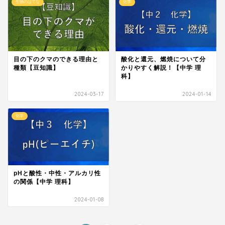
生物のはてな
化学
目の下のクマのできる理由と
酸化と還元、燃焼について分
種類【豆知識】
かりやすく解説！【中学 理
科】
2024-03-17
2024-01-14
化学
pHと酸性・中性・アルカリ性
の関係【中学 理科】
2024-01-08