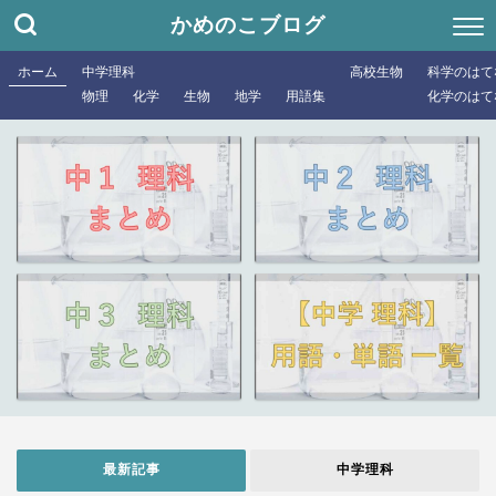
かめのこブログ
ホーム
中学理科
高校生物
科学のはて
物理
化学
生物
地学
用語集
化学のはて
最新記事
中学理科