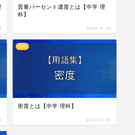
理
質量パーセント濃度とは【中学 理
科】
6
2022-12-26
化学
密度とは【中学 理科】
5
2022-12-25