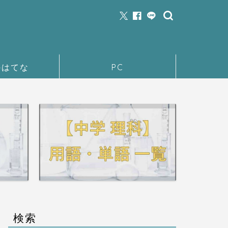
のはてな
PC
検索