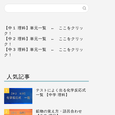
化学
地学
【中１ 理科】単元一覧
← ここをクリッ
ク！
【中２ 理科】単元一覧
← ここをクリッ
ク！
【中３ 理科】単元一覧
← ここをクリッ
ク！
定比例の法則をわかりやすく解説！
日本の四
【中学 理科】
人気記事
2024-03-24
テストによく出る化学反応式
1
一覧 【中学 理科】
化学
化学
鉱物の覚え方・語呂合わせ
2