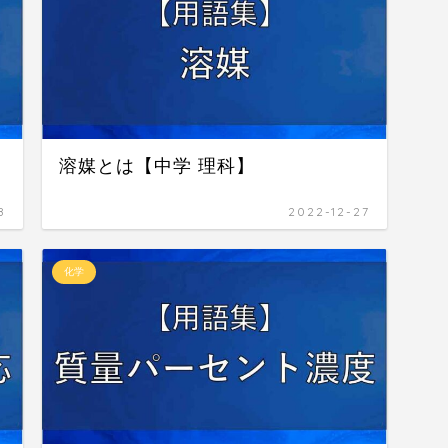
溶媒とは【中学 理科】
8
2022-12-27
化学