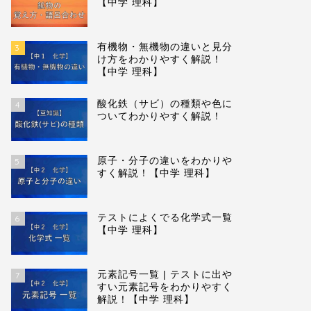
【中学 理科】
有機物・無機物の違いと見分
3
け方をわかりやすく解説！
【中学 理科】
質量保存の法則をわかりやすく解
酸化と還
酸化鉄（サビ）の種類や色に
4
説！ 【中学 理科】
すく解説
ついてわかりやすく解説！
2024-03-17
原子・分子の違いをわかりや
5
すく解説！【中学 理科】
化学
化学
テストによくでる化学式一覧
6
【中学 理科】
元素記号一覧 | テストに出や
7
すい元素記号をわかりやすく
解説！【中学 理科】