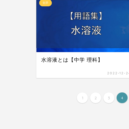
化学
水溶液とは【中学 理科】
2022-12-2
1
2
3
4