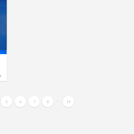
4
...
5
6
7
8
14