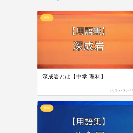
地学
深成岩とは【中学 理科】
2023-02-1
化学