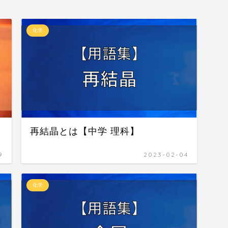
化学
再結晶とは【中学 理科】
9
2023-02-04
化学