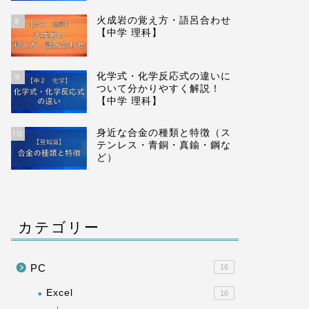
pHと酸性・中性・アルカリ性の関係
pH試験
火成岩の覚え方・語呂合わせ
8
【中学 理科】
【中学 理科】
2024-01-08
化学式・化学反応式の違いに
9
ついて分かりやすく解説！
【中学 理科】
化学
生物
身近な合金の種類と特徴（ス
10
テンレス・青銅・真鍮・鋼な
ど）
カテゴリー
塩化コバルト紙の色の変化【中学 理
ベネジク
科】
科】
PC
16
2023-11-17
Excel
16