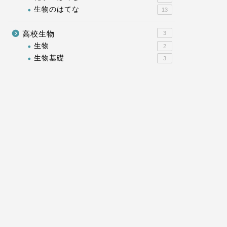
生物のはてな
13
高校生物
3
酢酸ダーリア溶液の色の変化【中学
酢酸カー
生物
2
理科】
溶液の色
生物基礎
3
2023-11-14
化学
化学
ムラサキキャベツ液の色の変化【中
フェノー
学 理科】
化【中学