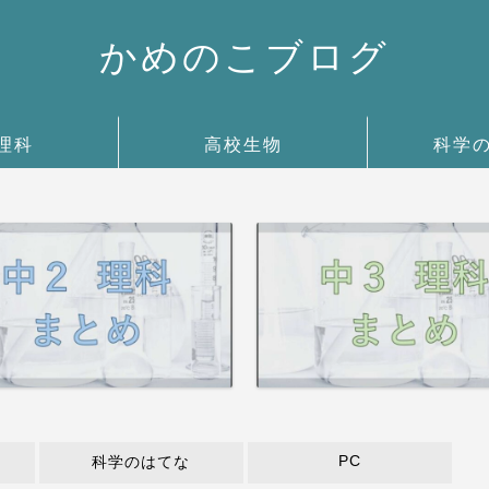
かめのこブログ
理科
高校生物
科学
PC
科学のはてな