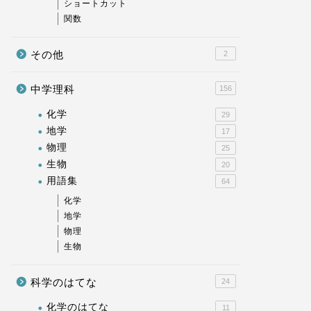
ショートカット
関数
化学
生物
その他
2
中学理科
156
化学
29
地学
17
物理
25
石灰水の色の変化【中学 理科】
ヨウ素液
生物
20
用語集
64
2023-11-16
化学
地学
物理
生物
生物
生物
科学のはてな
24
化学のはてな
11