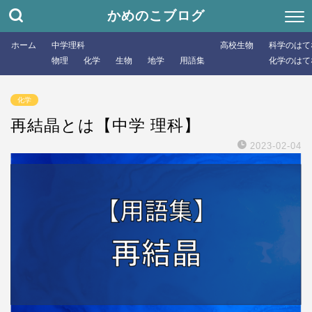
かめのこブログ
ホーム
中学理科
高校生物
科学のはて
物理
化学
生物
地学
用語集
化学のはて
化学
再結晶とは【中学 理科】
2023-02-04