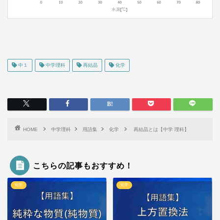
中１
中学理科
再結晶
化学
HOME
中学理科
用語集
化学
再結晶とは【中学 理科】
こちらの記事もおすすめ！
化学
化学