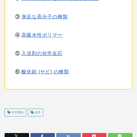
③
身近な高分子の種類
④
高吸水性ポリマー
⑤
入浴剤の化学反応
⑥
酸化鉄 (サビ) の種類
中学理科
化学