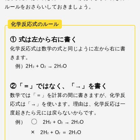
ルールをおさらいしておきましょう。
化学反応式のルール
① 式は左から右に書く
化学反応式は数学の式と同じように左から右に書
きます。
例）2H
+ O
→ 2H
O
2
2
2
②「＝」ではなく、「→」を書く
数学では「＝」を計算の間に書きますが、化学反
応式は「→」を使います。理由は、化学反応は一
度起きたら元には戻らないからです。
〇
例）
2H
+ O
→ 2H
O
2
2
2
×
2H
+ O
＝ 2H
O
2
2
2