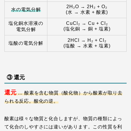
2H₂O → 2H₂ + O₂
水の電気分解
(水 → 水素 + 酸素)
塩化銅水溶液の
CuCl₂ → Cu + Cl₂
(塩化銅 → 銅 + 塩素)
電気分解
2HCl → H₂ + Cl₂
塩酸の電気分解
(塩酸 → 水素 + 塩素)
③ 還元
還元
… 酸素を含む物質（酸化物）から酸素が取り去
られる反応。酸化の逆。
酸素は様々な物質と化合しますが、物質の種類によっ
て化合のしやすさには違いがあります。この性質を利