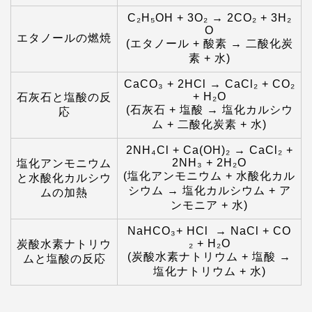
C₂H₅OH + 3O₂ → 2CO₂ + 3H₂
O
エタノールの燃焼
(エタノール + 酸素 → 二酸化炭
素 + 水)
CaCO₃ + 2HCl → CaCl₂ + CO₂
+ H₂O
石灰石と塩酸の反
(石灰石 + 塩酸 → 塩化カルシウ
応
ム + 二酸化炭素 + 水)
2NH₄Cl + Ca(OH)₂ → CaCl₂ +
2NH₃ + 2H₂O
塩化アンモニウム
(塩化アンモニウム + 水酸化カル
と水酸化カルシウ
シウム → 塩化カルシウム + ア
ムの加熱
ンモニア + 水)
NaHCO₃+ HCl → NaCl + CO
₂ + H₂O
炭酸水素ナトリウ
(炭酸水素ナトリウム + 塩酸 →
ムと塩酸の反応
塩化ナトリウム + 水)