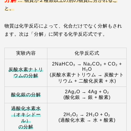
… 物質が２種類以上の別の物質に分かれるこ
と。
物質は化学反応によって、化合だけでなく分解もされ
ます。次は「分解」に関する化学反応式です。
実験内容
化学反応式
2NaHCO₃ → Na₂CO₃ + CO₂ +
H₂O
炭酸水素ナトリ
(炭酸水素ナトリウム → 炭酸ナト
ウムの分解
リウム + 二酸化炭素 + 水)
2Ag₂O → 4Ag + O₂
酸化銀の分解
(酸化銀 → 銀 + 酸素)
過酸化水素水
（オキシドー
2H₂O₂ → 2H₂O + O₂
(過酸化水素 → 水 + 酸素)
ル）
の分解