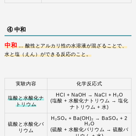
④ 中和
中和
… 酸性とアルカリ性の水溶液が混ざることで、
水と塩（えん）ができる反応のこと。
実験内容
化学反応式
HCl + NaOH → NaCl + H₂O
塩酸と水酸化ナ
(塩酸 + 水酸化ナトリウム → 塩化
トリウム
ナトリウム + 水)
H₂SO₄ + Ba(OH)₂ → BaSO₄ + 2
H₂O
硫酸と水酸化バ
(硫酸 + 水酸化バリウム → 硫酸バ
リウム
リウム + 水)