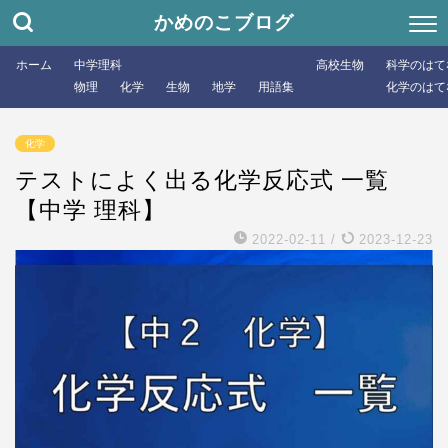
かめのこブログ
ホーム
中学理科
高校生物
科学のはて
物理
化学
生物
地学
用語集
化学のはて
化学
テストによく出る化学反応式 一覧
【中学 理科】
2022-02-11
/
2023-12-23