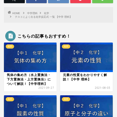
HOME
中学理科
化学
テストによく出る化学反応式 一覧 【中学 理科】
こちらの記事もおすすめ！
化学
化学
気体の集め方（水上置換法・
元素の性質をわかりやすく解
下方置換法・上方置換法）に
説！【中学 理科】
ついて解説！【中学理科】
2021-09-27
2021-08-03
化学
化学