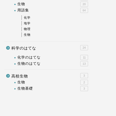
生物
20
用語集
64
化学
地学
物理
生物
科学のはてな
24
化学のはてな
11
生物のはてな
13
高校生物
3
生物
2
生物基礎
3