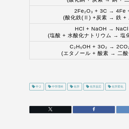
2Fe₂O₃ + 3C → 4Fe 
(酸化鉄(Ⅱ) +炭素 → 鉄 
HCl + NaOH → NaCl
(塩酸 + 水酸化ナトリウム → 塩
C₂H₅OH + 3O₂ → 2CO
(エタノール + 酸素 → 二酸
中２
中学理科
化学
化学反応
化学変化