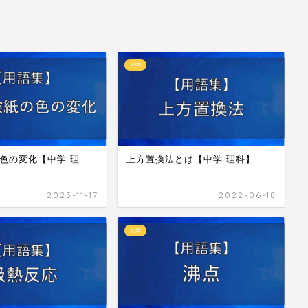
化学
の色の変化【中学 理
上方置換法とは【中学 理科】
2023-11-17
2022-06-18
化学