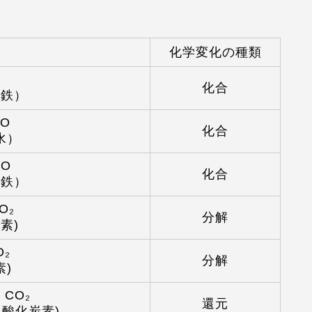
化学変化の種類
化合
化鉄）
₂O
化合
 水）
eO
化合
化鉄）
O₂
分解
酸素)
O₂
分解
素)
+ CO₂
還元
 二酸化炭素)