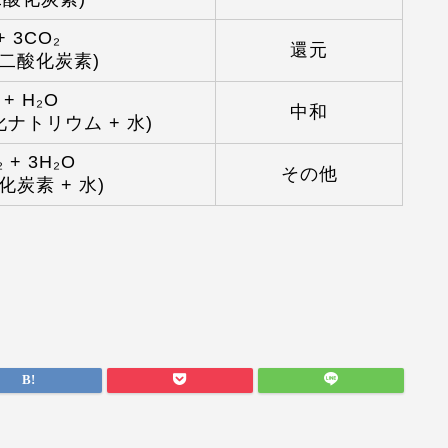
+ 3CO₂
還元
+ 二酸化炭素)
 + H₂O
中和
化ナトリウム + 水)
₂ + 3H₂O
その他
化炭素 + 水)