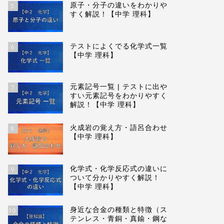
原子・分子の違いをわかりや
5
すく解説！【中学 理科】
テストによくでる化学式一覧
6
【中学 理科】
元素記号一覧 | テストに出や
7
すい元素記号をわかりやすく
解説！【中学 理科】
火成岩の覚え方・語呂合わせ
8
【中学 理科】
化学式・化学反応式の違いに
9
ついて分かりやすく解説！
【中学 理科】
身近な合金の種類と特徴（ス
10
テンレス・青銅・真鍮・鋼な