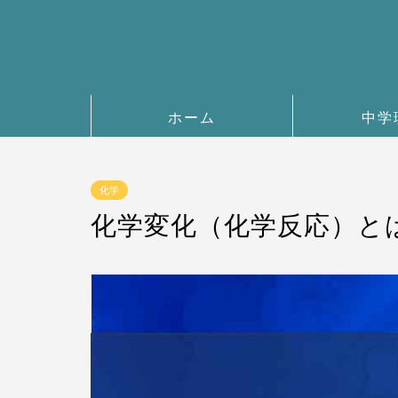
ホーム
中学
化学
化学変化（化学反応）と