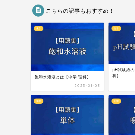
こちらの記事もおすすめ！
化学
化学
pH試験紙
科】
飽和水溶液とは【中学 理科】
2023-01-03
化学
化学