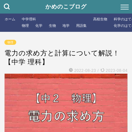
かめのこブログ
ホーム
中学理科
高校生物
科学のはて
物理
化学
生物
地学
用語集
化学のはて
物理
電力の求め方と計算について解説！
【中学 理科】
2022-08-23
/
2023-08-04