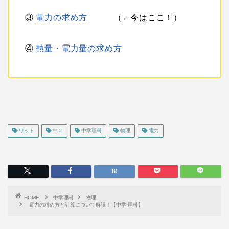
③
電力の求め方
（←今はここ！）
④
熱量・電力量の求め方
ワット
中２
中学理科
物理
電力
HOME
中学理科
物理
電力の求め方と計算について解説！【中学 理科】