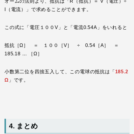
オームの法則より、抵抗は「R（抵抗）＝ V（電圧）÷
I（電流）」で求めることができます。
この式に「電圧１００V」と「電流0.54A」をいれると
抵抗［Ω］ ＝ １００［V］ ÷ 0.54［A］ ＝
185.18 … ［Ω］
小数第二位を四捨五入して、この電球の抵抗は「
185.2
Ω
」です。
4. まとめ