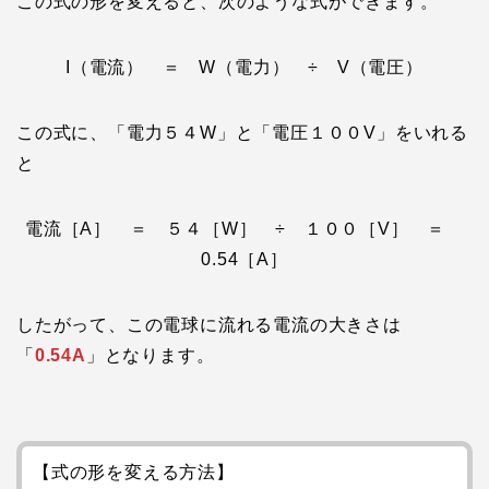
この式の形を変えると、次のような式ができます。
I（電流） ＝ W（電力） ÷ V（電圧）
この式に、「電力５４W」と「電圧１００V」をいれる
と
電流［A］ ＝ ５４［W］ ÷ １００［V］ ＝
0.54［A］
したがって、この電球に流れる電流の大きさは
「
0.54A
」となります。
【式の形を変える方法】