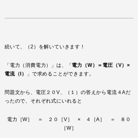
続いて、（2）を解いていきます！
「電力（消費電力）」は、「
電力（W）＝電圧（V）×
電流（I）
」で求めることができます。
問題文から、電圧２０V、（１）の答えから電流４Aだ
ったので、それぞれ式にいれると
電力［W］ ＝ ２０［V］ × ４［A］ ＝ ８０
［W］