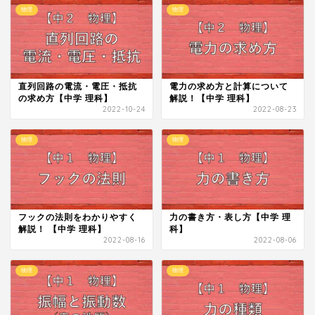
物理
物理
直列回路の電流・電圧・抵抗
電力の求め方と計算について
の求め方【中学 理科】
解説！【中学 理科】
2022-10-24
2022-08-23
物理
物理
フックの法則をわかりやすく
力の書き方・表し方【中学 理
解説！ 【中学 理科】
科】
2022-08-16
2022-08-06
物理
物理