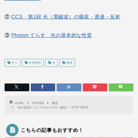
②
CCS 第1回 光（電磁波）の吸収・透過・反射
③
Photon てらす 光の基本的な性質
中１
中学理科
光
物理
HOME
中学理科
物理
光の反射についてわかりやすく解説！【中学 理科】
こちらの記事もおすすめ！