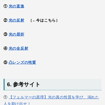
①
光の直進
②
光の反射
（←今はこちら）
③
光の屈折
④
光の全反射
⑤
凸レンズの性質
6. 参考サイト
①
【フェルマーの原理】光の真の性質を学び、溺れた
人を助け出せ！