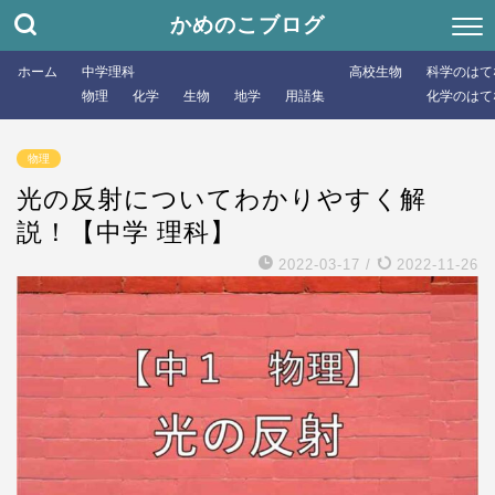
かめのこブログ
ホーム
中学理科
高校生物
科学のはて
物理
化学
生物
地学
用語集
化学のはて
物理
光の反射についてわかりやすく解
説！【中学 理科】
2022-03-17
/
2022-11-26