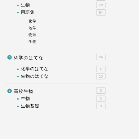
生物
20
用語集
64
化学
地学
物理
生物
科学のはてな
24
化学のはてな
11
生物のはてな
13
高校生物
3
生物
2
生物基礎
3