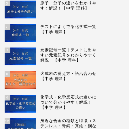
原子・分子の違いをわかりや
5
すく解説！【中学 理科】
テストによくでる化学式一覧
6
【中学 理科】
元素記号一覧 | テストに出や
7
すい元素記号をわかりやすく
解説！【中学 理科】
火成岩の覚え方・語呂合わせ
8
【中学 理科】
化学式・化学反応式の違いに
9
ついて分かりやすく解説！
【中学 理科】
身近な合金の種類と特徴（ス
10
テンレス・青銅・真鍮・鋼な