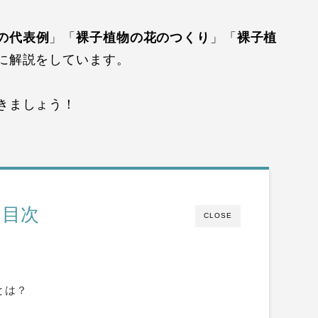
の代表例
」「
裸子植物の花のつくり
」「
裸子植
に解説をしています。
きましょう！
目次
CLOSE
とは？