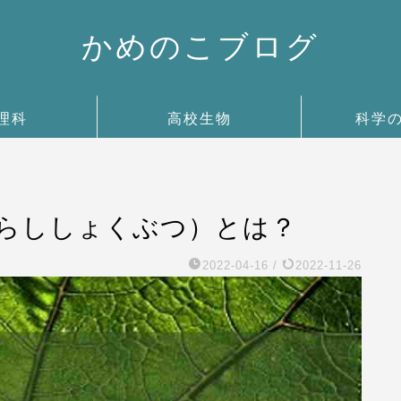
かめのこブログ
理科
高校生物
科学
（らししょくぶつ）とは？
2022-04-16
/
2022-11-26