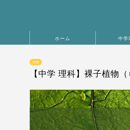
ホーム
中学
生物
【中学 理科】裸子植物