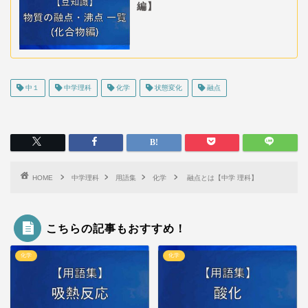
編】
中１
中学理科
化学
状態変化
融点
HOME
中学理科
用語集
化学
融点とは【中学 理科】
こちらの記事もおすすめ！
化学
化学