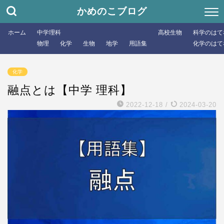
かめのこブログ
ホーム
中学理科
高校生物
科学のはて
物理
化学
生物
地学
用語集
化学のはて
化学
融点とは【中学 理科】
2022-12-18
/
2024-03-20