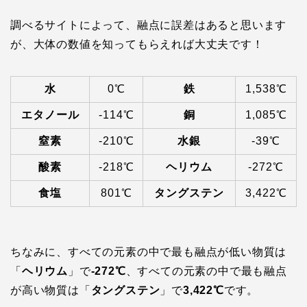
調べるサイトによって、融点に誤差はあると思います
が、大体の数値を知ってもらえれば大丈夫です！
水
0℃
鉄
1,538℃
エタノール
-114℃
銅
1,085℃
窒素
-210℃
水銀
-39℃
酸素
-218℃
ヘリウム
-272℃
食塩
801℃
タングステン
3,422℃
ちなみに、すべての元素の中で最も融点が低い物質は
「
ヘリウム
」で
-272℃
、すべての元素の中で最も融点
が高い物質は「
タングステン
」で
3,422℃
です。