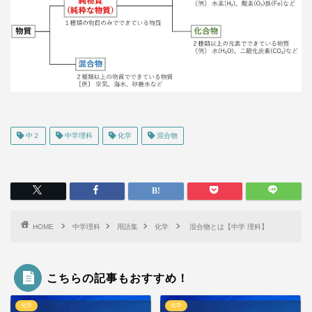
中２
中学理科
化学
混合物
HOME
中学理科
用語集
化学
混合物とは【中学 理科】
こちらの記事もおすすめ！
化学
化学