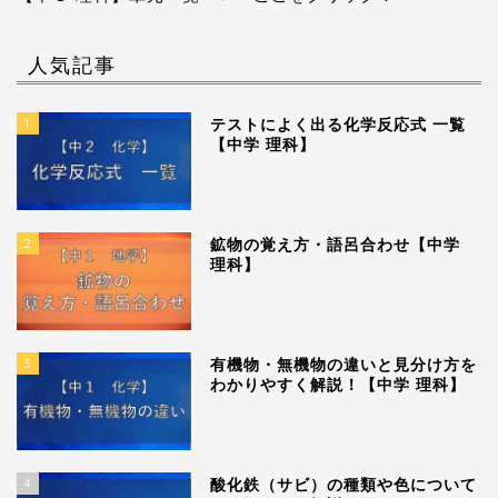
人気記事
1
テストによく出る化学反応式 一覧
【中学 理科】
2
鉱物の覚え方・語呂合わせ【中学
理科】
3
有機物・無機物の違いと見分け方を
わかりやすく解説！【中学 理科】
4
酸化鉄（サビ）の種類や色について