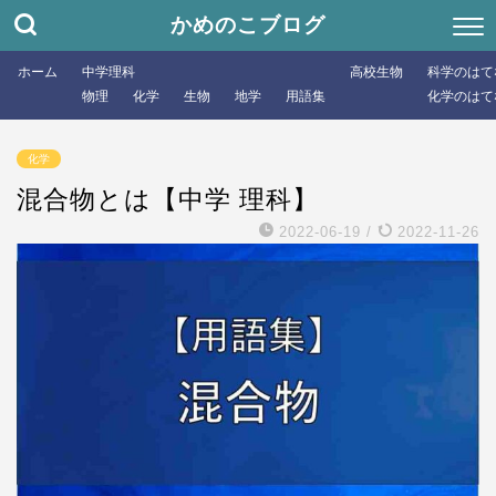
かめのこブログ
ホーム
中学理科
高校生物
科学のはて
物理
化学
生物
地学
用語集
化学のはて
化学
混合物とは【中学 理科】
2022-06-19
/
2022-11-26