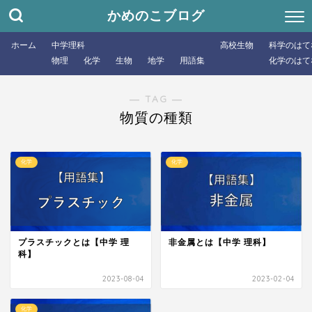
かめのこブログ
ホーム
中学理科
高校生物
科学のはて
物理
化学
生物
地学
用語集
化学のはて
― TAG ―
物質の種類
化学
化学
プラスチックとは【中学 理
非金属とは【中学 理科】
科】
2023-08-04
2023-02-04
化学