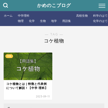
かめのこブログ
ホーム
中学理科
高校生物
科学のはて
物理
化学
生物
地学
用語集
化学のはて
― TAG ―
コケ植物
生物
コケ植物とは | 特徴と代表例
について解説！【中学 理科】
2023-09-11