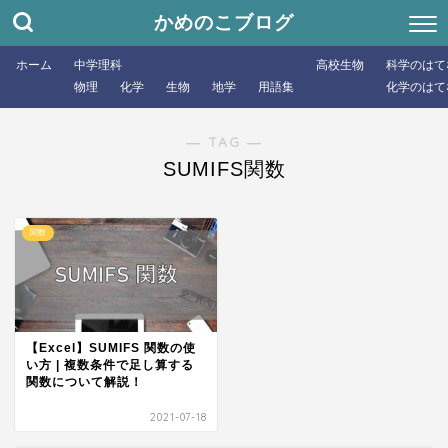
かめのこブログ
ホーム
中学理科
高校生物
科学のはて
物理
化学
生物
地学
用語集
化学のはて
― TAG ―
SUMIFS関数
関数
【Excel】SUMIFS 関数の使
い方 | 複数条件で足し算する
関数について解説！
2021-07-18