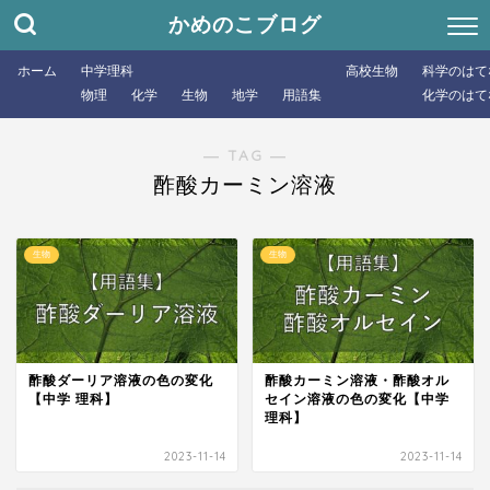
かめのこブログ
ホーム
中学理科
高校生物
科学のはて
物理
化学
生物
地学
用語集
化学のはて
― TAG ―
酢酸カーミン溶液
生物
生物
酢酸ダーリア溶液の色の変化
酢酸カーミン溶液・酢酸オル
【中学 理科】
セイン溶液の色の変化【中学
理科】
2023-11-14
2023-11-14