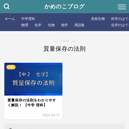
かめのこブログ
ホーム
中学理科
高校生物
科学のはて
物理
化学
生物
地学
用語集
化学のはて
― TAG ―
質量保存の法則
化学
質量保存の法則をわかりやす
く解説！ 【中学 理科】
2024-03-17