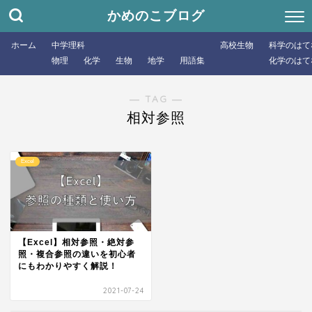
かめのこブログ
ホーム
中学理科
高校生物
科学のはて
物理
化学
生物
地学
用語集
化学のはて
― TAG ―
相対参照
Excel
【Excel】相対参照・絶対参
照・複合参照の違いを初心者
にもわかりやすく解説！
2021-07-24