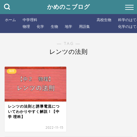
かめのこブログ
ホーム
中学理科
高校生物
科学のはて
物理
化学
生物
地学
用語集
化学のはて
― TAG ―
レンツの法則
物理
レンツの法則と誘導電流につ
いてわかりやすく解説！【中
学 理科】
2022-11-15