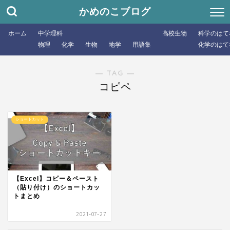
かめのこブログ
ホーム
中学理科
高校生物
科学のはて
物理
化学
生物
地学
用語集
化学のはて
― TAG ―
コピペ
ショートカット
【Excel】コピー＆ペースト
（貼り付け）のショートカッ
トまとめ
2021-07-27