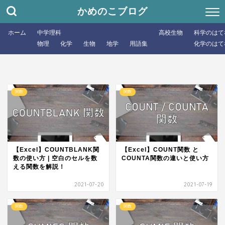
かめのこブログ
ホーム
中学理科
高校生物
科学のはて
物理
化学
生物
地学
用語集
化学のはて
関数
関数
【Excel】COUNTBLANK関
【Excel】COUNT関数 と
数の使い方 | 空白のセルを数
COUNTA関数の違いと使い方
える関数を解説！
2021-07-20
2021-07-19
関数
関数